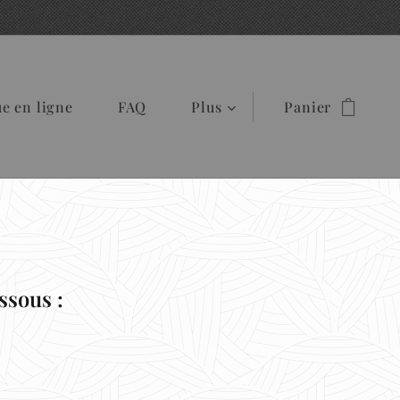
e en ligne
FAQ
Plus
Panier
ssous :