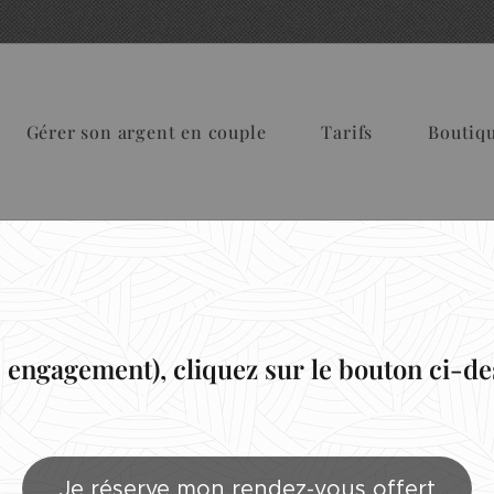
Gérer son argent en couple
Tarifs
Boutiqu
s
engagement), cliquez sur le bouton ci-de
Je réserve mon rendez-vous offert